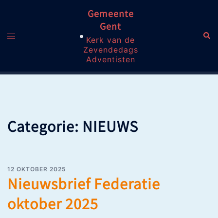
Skip
Gemeente
to
content
Gent
Sea
Toggle
Kerk van de
menu
Zevendedags
Adventisten
Categorie:
NIEUWS
12 OKTOBER 2025
Nieuwsbrief Federatie
oktober 2025